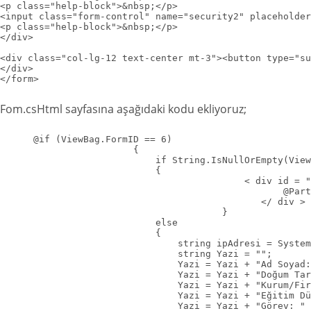
<p class="help-block">&nbsp;</p>

<input class="form-control" name="security2" placeholder
<p class="help-block">&nbsp;</p>

</div>

<div class="col-lg-12 text-center mt-3"><button type="su
</div>

Fom.csHtml sayfasına aşağıdaki kodu ekliyoruz;
      @if (ViewBag.FormID == 6)

                        {

                            if String.IsNullOrEmpty(View
                            {

                                            < div id = "
                                                   @Part
                                               </ div >

                                        }

                            else

                            {

                                string ipAdresi = System
                                string Yazi = "";

                                Yazi = Yazi + "Ad Soyad:
                                Yazi = Yazi + "Doğum Tar
                                Yazi = Yazi + "Kurum/Fir
                                Yazi = Yazi + "Eğitim Dü
                                Yazi = Yazi + "Görev: " 