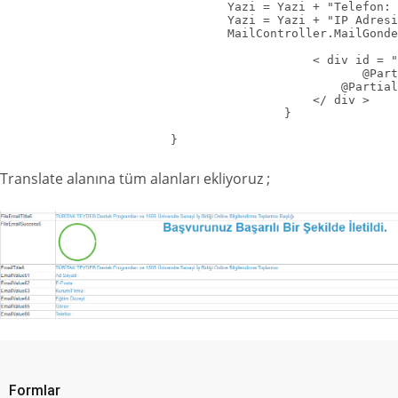
                                Yazi = Yazi + "Telefon: 
                                Yazi = Yazi + "IP Adresi
                                MailController.MailGonde
                                            < div id = "
                                                   @Part
                                                @Partial
                                            </ div >

                                        }

                        }
Translate alanına tüm alanları ekliyoruz ;
Formlar