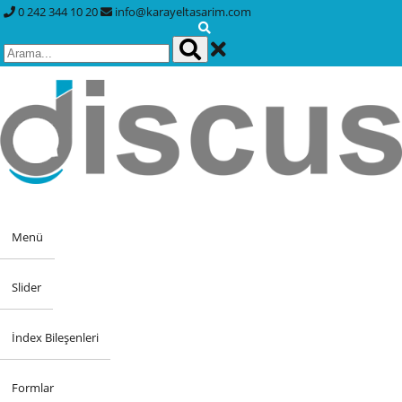
0 242 344 10 20
info@karayeltasarim.com
Menü
Slider
İndex Bileşenleri
Formlar