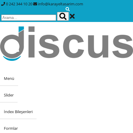
0 242 344 10 20
info@karayeltasarim.com
Menü
Slider
İndex Bileşenleri
Formlar