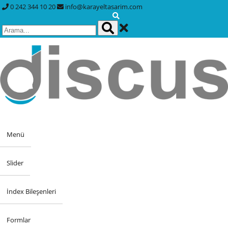
0 242 344 10 20
info@karayeltasarim.com
Menü
Slider
İndex Bileşenleri
Formlar