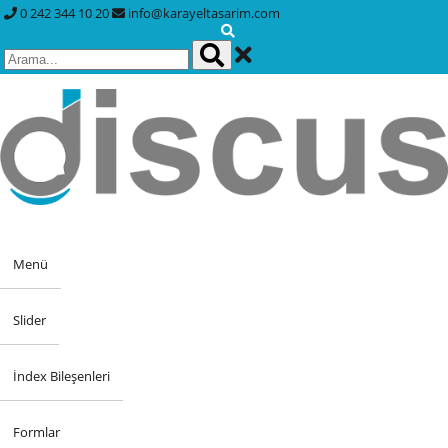
0 242 344 10 20
info@karayeltasarim.com
Menü
Slider
İndex Bileşenleri
Formlar