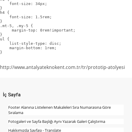
    font-size: 34px;

}

h4 {

    font-size: 1.5rem;

}

.mt-5, .my-5 {

     margin-top: 0rem!important;

}

ul {

    list-style-type: disc;

    margin-bottom: 1rem;

}
http://www.antalyateknokent.com.tr/tr/prototip-atolyesi
İç Sayfa
Footer Alanına Listelenen Makaleleri Sıra Numarasına Göre
Sıralama
Fotogaleri ve Sayfa Başlığı Aynı Yazarak Galeri Çalıştırma
Hakkımızda Sayfası - Translate