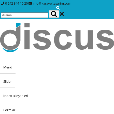
0 242 344 10 20
info@karayeltasarim.com
Menü
Slider
İndex Bileşenleri
Formlar