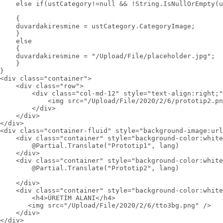
    else if(ustCategory!=null && !String.IsNullOrEmpty(u
    {

    duvardakiresmine = ustCategory.CategoryImage;

    }

    else

    {

    duvardakiresmine = "/Upload/File/placeholder.jpg";

    }

}

<div class="container">

    <div class="row">

        <div class="col-md-12" style="text-align:right;"
            <img src="/Upload/File/2020/2/6/prototip2.pn
        </div>

    </div>

</div>

<div class="container-fluid" style="background-image:url
    <div class="container" style="background-color:white
        @Partial.Translate("Prototip1", lang)

    </div>

    <div class="container" style="background-color:white
        @Partial.Translate("Prototip2", lang)

    </div>

    <div class="container" style="background-color:white
        <h4>ÜRETİM ALANI</h4>

       <img src="/Upload/File/2020/2/6/tto3bg.png" />

    </div>

</div> 