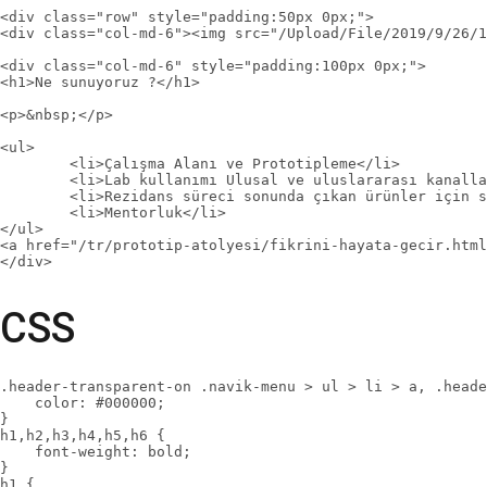
<div class="row" style="padding:50px 0px;">

<div class="col-md-6"><img src="/Upload/File/2019/9/26/1
<div class="col-md-6" style="padding:100px 0px;">

<h1>Ne sunuyoruz ?</h1>

<p>&nbsp;</p>

<ul>

	<li>Çalışma Alanı ve Prototipleme</li>

	<li>Lab kullanımı Ulusal ve uluslararası kanallarda iletişim</li>

	<li>Rezidans süreci sonunda çıkan ürünler için sergi</li>

	<li>Mentorluk</li>

</ul>

<a href="/tr/prototip-atolyesi/fikrini-hayata-gecir.html
</div>
CSS
.header-transparent-on .navik-menu > ul > li > a, .heade
    color: #000000;

}

h1,h2,h3,h4,h5,h6 {

    font-weight: bold;

}

h1 {
