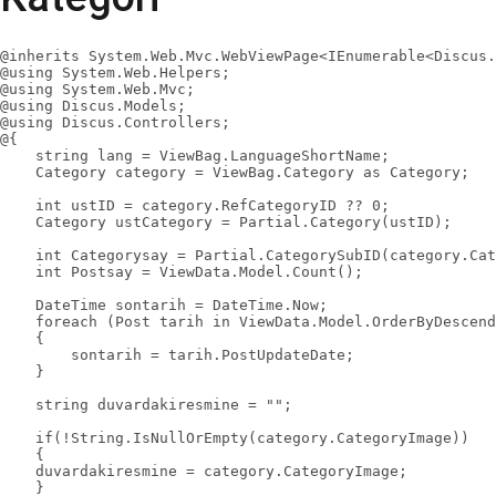
@inherits System.Web.Mvc.WebViewPage<IEnumerable<Discus.
@using System.Web.Helpers;

@using System.Web.Mvc;

@using Discus.Models;

@using Discus.Controllers;

@{

    string lang = ViewBag.LanguageShortName;

    Category category = ViewBag.Category as Category;

    int ustID = category.RefCategoryID ?? 0;

    Category ustCategory = Partial.Category(ustID);

    int Categorysay = Partial.CategorySubID(category.Cat
    int Postsay = ViewData.Model.Count();

    DateTime sontarih = DateTime.Now;

    foreach (Post tarih in ViewData.Model.OrderByDescend
    {

        sontarih = tarih.PostUpdateDate;

    }

    string duvardakiresmine = "";

    if(!String.IsNullOrEmpty(category.CategoryImage))

    {

    duvardakiresmine = category.CategoryImage;

    }
