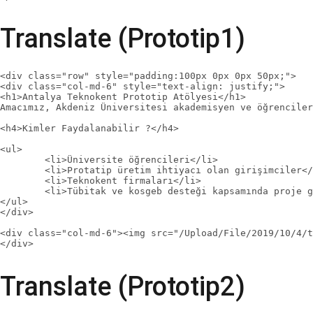
Translate (Prototip1)
<div class="row" style="padding:100px 0px 0px 50px;">

<div class="col-md-6" style="text-align: justify;">

<h1>Antalya Teknokent Prototip Atölyesi</h1>

Amacımız, Akdeniz Üniversitesi akademisyen ve öğrenciler
<h4>Kimler Faydalanabilir ?</h4>

<ul>

	<li>Üniversite öğrencileri</li>

	<li>Protatip üretim ihtiyacı olan girişimciler</li>

	<li>Teknokent firmaları</li>

	<li>Tübitak ve kosgeb desteği kapsamında proje geliştirenler</li>

</ul>

</div>

<div class="col-md-6"><img src="/Upload/File/2019/10/4/t
Translate (Prototip2)